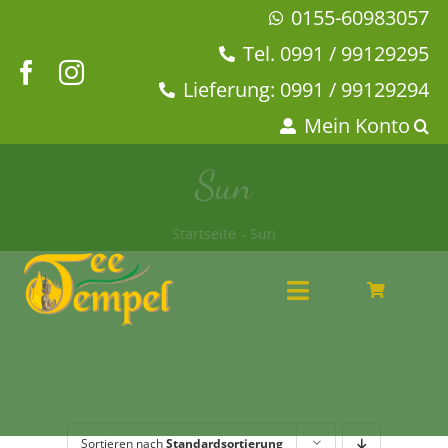
Zum
0155-60983057
Inhalt
Tel. 0991 / 99129295
springen
Lieferung: 0991 / 99129294
Mein Konto
Sun
Startseite
Sun
Toggle
Navigation
Angebote
Tee & Chai
Kaffeehaus
Geschirr
Sortieren nach
Standardsortierung