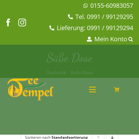
Zum
0155-60983057
Inhalt
Tel. 0991 / 99129295
springen
Lieferung: 0991 / 99129294
Mein Konto
Süße Dose
Startseite
Süße Dose
Toggle
Navigation
Angebote
Tee & Chai
Kaffeehaus
Geschirr
Sortieren nach
Standardsortierung