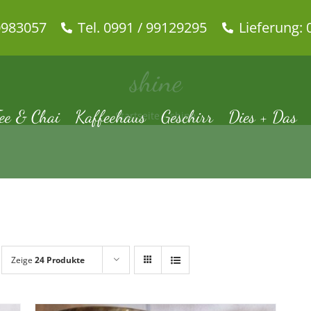
0983057
Tel. 0991 / 99129295
Lieferung: 
shine
ee & Chai
Kaffeehaus
Geschirr
Dies + Das
Startseite
shine
Zeige
24 Produkte