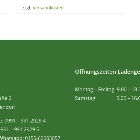
zzgl.
Versandkosten
Öffnungszeiten Ladenge
Montag – Freitag: 9.00 – 18
aße 2
Samstag: 9.00 – 16.0
endorf
e:
0991 – 991 2929 4
0991 – 991 2929 5
 Whatsapp:
0155-60983057