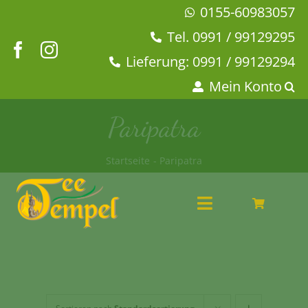
Zum
0155-60983057
Inhalt
Tel. 0991 / 99129295
springen
Lieferung: 0991 / 99129294
Mein Konto
Paripatra
Startseite
Paripatra
Toggle
Navigation
Angebote
Tee & Chai
Kaffeehaus
Geschirr