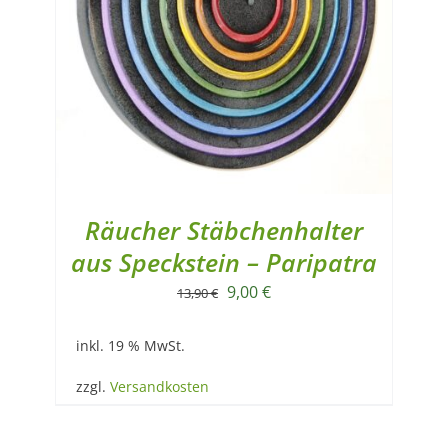
Räucher Stäbchenhalter
aus Speckstein – Paripatra
Ursprünglicher
Aktueller
9,00
€
13,90
€
Preis
Preis
inkl. 19 % MwSt.
war:
ist:
13,90 €
9,00 €.
zzgl.
Versandkosten