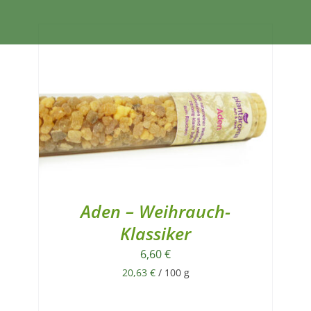
Aden – Weihrauch-
Klassiker
6,60
€
20,63
€
/
100
g