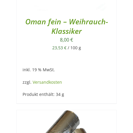
Oman fein – Weihrauch-
Klassiker
8,00
€
23,53
€
/
100
g
inkl. 19 % MwSt.
zzgl.
Versandkosten
Produkt enthält: 34
g