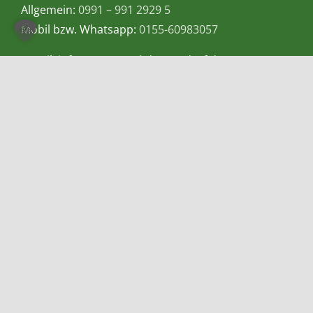
Allgemein:
0991 – 991 2929 5
Mobil bzw. Whatsapp:
0155-60983057
E-Mail:
info@teetempel-deggendorf.de
Öffnungszeiten Ladengeschäft
Montag – Freitag: 9.00 – 18.00 Uhr
Samstag: 9.00 – 16.00 Uhr
Zahlungsmethoden