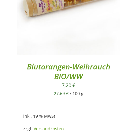
Blutorangen-Weihrauch
BIO/WW
7,20
€
27,69
€
/
100
g
inkl. 19 % MwSt.
zzgl.
Versandkosten