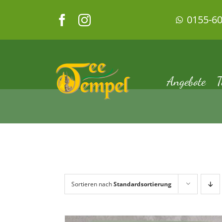
Zum
0155-6
Inhalt
springen
Angebote
T
Sortieren nach
Standardsortierung