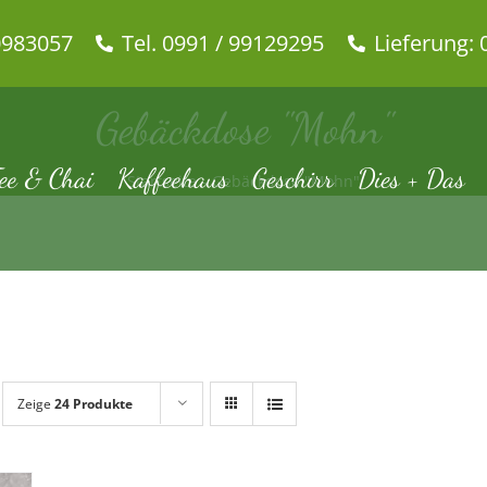
0983057
Tel. 0991 / 99129295
Lieferung: 
Gebäckdose "Mohn"
ee & Chai
Kaffeehaus
Geschirr
Dies + Das
Startseite
Gebäckdose "Mohn"
Zeige
24 Produkte