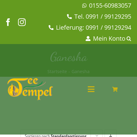
Zum
0155-60983057
Inhalt
Tel. 0991 / 99129295
springen
Lieferung: 0991 / 99129294
Mein Konto
Ganesha
Startseite
Ganesha
Toggle
Navigation
Angebote
Tee & Chai
Kaffeehaus
Geschirr
Sortieren nach
Standardsortierung