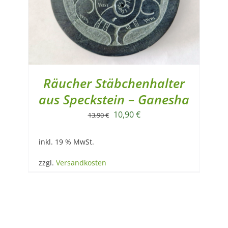
Räucher Stäbchenhalter
aus Speckstein – Ganesha
Ursprünglicher
Aktueller
10,90
€
13,90
€
Preis
Preis
inkl. 19 % MwSt.
war:
ist:
13,90 €
10,90 €.
zzgl.
Versandkosten