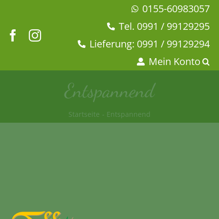
Zum
0155-60983057
Inhalt
Tel. 0991 / 99129295
springen
Lieferung: 0991 / 99129294
Mein Konto
Entspannend
Startseite
Entspannend