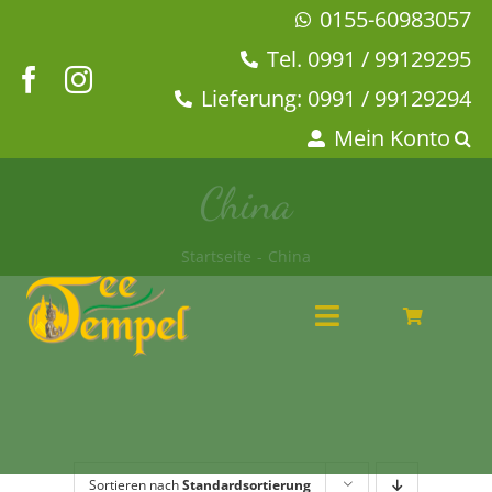
Zum
0155-60983057
Inhalt
Tel. 0991 / 99129295
springen
Lieferung: 0991 / 99129294
Mein Konto
China
Startseite
China
Toggle
Navigation
Angebote
Tee & Chai
Kaffeehaus
Geschirr
Sortieren nach
Standardsortierung