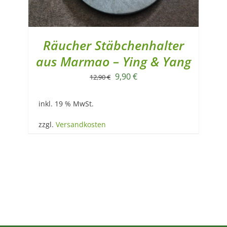
Räucher Stäbchenhalter
aus Marmao – Ying & Yang
Ursprünglicher
Aktueller
9,90
€
12,90
€
Preis
Preis
inkl. 19 % MwSt.
war:
ist:
12,90 €
9,90 €.
zzgl.
Versandkosten