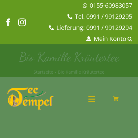
Zum
0155-60983057
Inhalt
Tel. 0991 / 99129295
springen
Lieferung: 0991 / 99129294
Mein Konto
Bio Kamille Kräutertee
Startseite
Bio Kamille Kräutertee
Toggle
Navigation
Angebote
Tee & Chai
Kaffeehaus