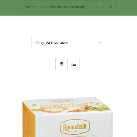
Geschirr
Sortieren nach
Standardsortierung
Dies + Das
Geschenkideen
Über mich
Zeige
24 Produkte