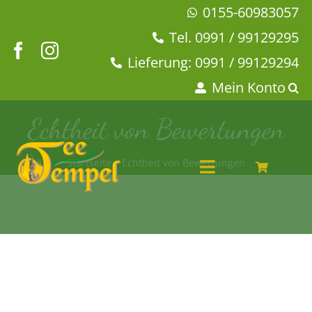
Zum
0155-60983057
Inhalt
Tel. 0991 / 99129295
springen
Lieferung: 0991 / 99129294
Mein Konto
Echtheit von Bewertungen
Startseite
Echtheit von Bewertungen
Toggle
Navigation
Angebote
Tee & Chai
Kaffeehaus
Geschirr
Dies + Das