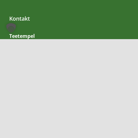
Kontakt
Teetempel
Bahnhofstraße 2
94469 Deggendorf
Lieferservice:
0991 – 991 2929 4
Allgemein:
0991 – 991 2929 5
Mobil bzw. Whatsapp:
0155-60983057
E-Mail:
info@teetempel-deggendorf.de
Öffnungszeiten Ladengeschäft