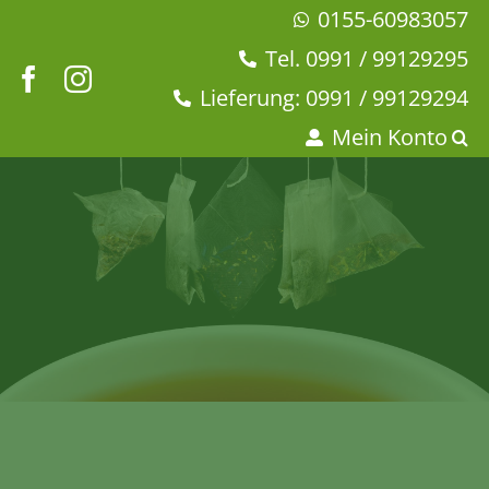
Zum
0155-60983057
Inhalt
Tel. 0991 / 99129295
springen
Lieferung: 0991 / 99129294
Mein Konto