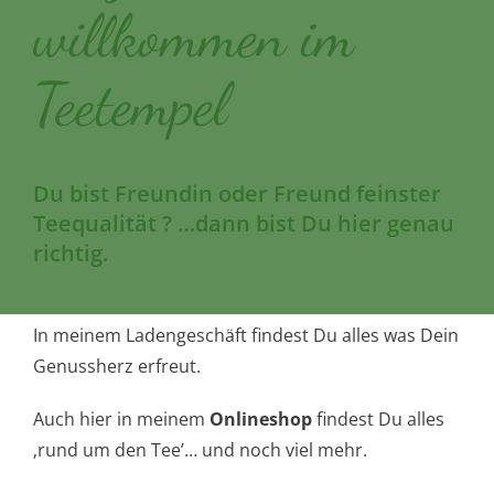
willkommen im
Über mich
Teetempel
Du bist Freundin oder Freund feinster
Teequalität ? …dann bist Du hier genau
richtig.
In meinem Ladengeschäft findest Du alles was Dein
Genussherz erfreut.
Auch hier in meinem
Onlineshop
findest Du alles
‚rund um den Tee’… und noch viel mehr.