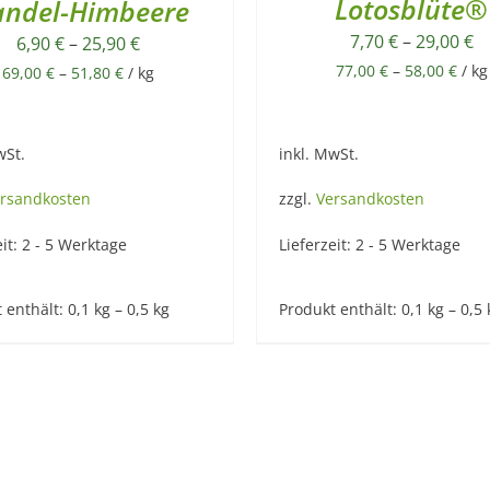
Lotosblüte®
ndel-Himbeere
7,70
€
–
29,00
€
6,90
€
–
25,90
€
77,00
€
–
58,00
€
/
kg
69,00
€
–
51,80
€
/
kg
wSt.
inkl. MwSt.
rsandkosten
zzgl.
Versandkosten
eit:
2 - 5 Werktage
Lieferzeit:
2 - 5 Werktage
 enthält: 0,1
kg
– 0,5
kg
Produkt enthält: 0,1
kg
– 0,5