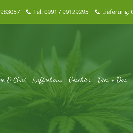
0983057
Tel. 0991 / 99129295
Lieferung: 
ee & Chai
Kaffeehaus
Geschirr
Dies + Das