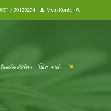
0991 / 99129294
Mein Konto
Geschenkideen
Über mich