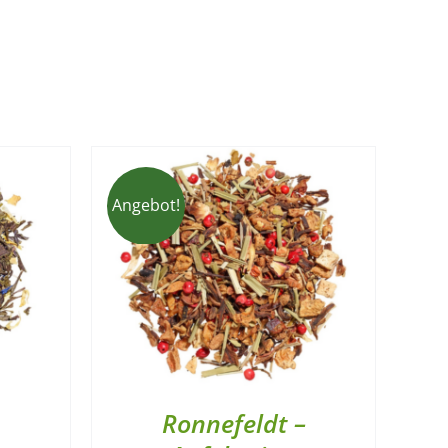
Angebot!
Ronnefeldt –
–