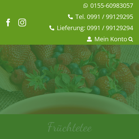
Zum
0155-60983057
Inhalt
Tel. 0991 / 99129295
springen
Lieferung: 0991 / 99129294
Mein Konto
Früchtetee