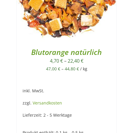
Blutorange natürlich
4,70
€
–
22,40
€
47,00
€
–
44,80
€
/
kg
inkl. MwSt.
zzgl.
Versandkosten
Lieferzeit:
2 - 5 Werktage
Produkt enthält: 0,1
kg
– 0,5
kg