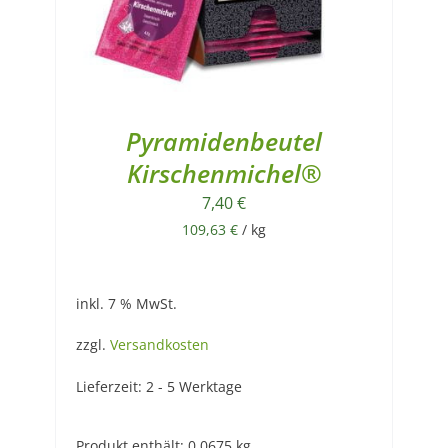
Pyramidenbeutel
Kirschenmichel®
7,40
€
109,63
€
/
kg
inkl. 7 % MwSt.
zzgl.
Versandkosten
Lieferzeit:
2 - 5 Werktage
Produkt enthält: 0,0675
kg