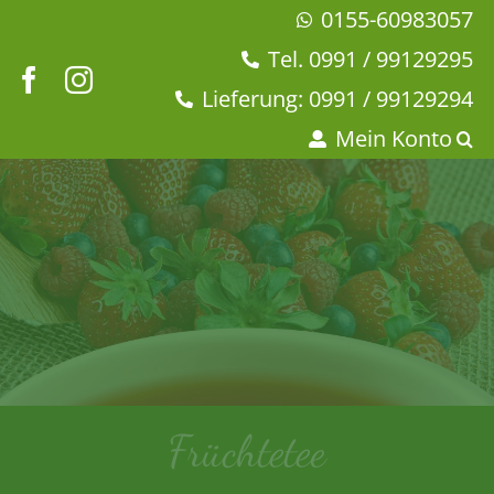
Zum
0155-60983057
Inhalt
Tel. 0991 / 99129295
springen
Lieferung: 0991 / 99129294
Mein Konto
Früchtetee