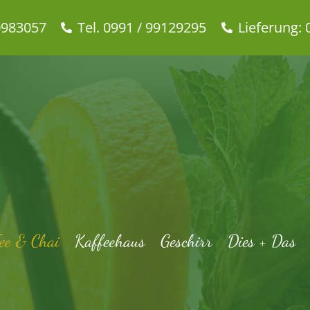
0983057
Tel. 0991 / 99129295
Lieferung: 
ee & Chai
Kaffeehaus
Geschirr
Dies + Das