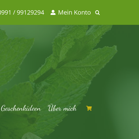
0991 / 99129294
Mein Konto
Geschenkideen
Über mich