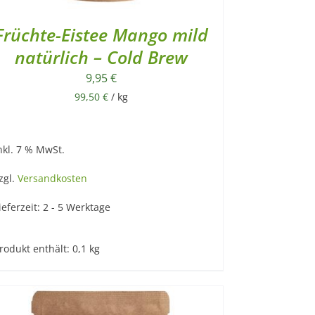
Früchte-Eistee Mango mild
natürlich – Cold Brew
9,95
€
99,50
€
/
kg
nkl. 7 % MwSt.
zgl.
Versandkosten
ieferzeit:
2 - 5 Werktage
rodukt enthält: 0,1
kg