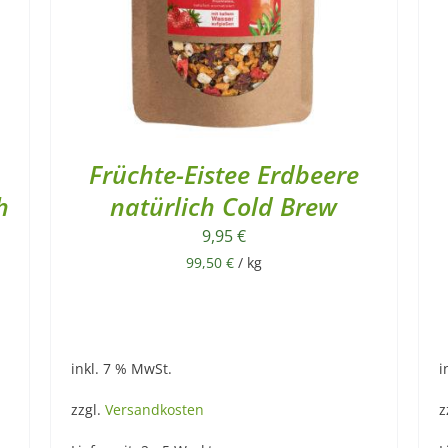
Früchte-Eistee Erdbeere
h
natürlich Cold Brew
9,95
€
99,50
€
/
kg
inkl. 7 % MwSt.
i
zzgl.
Versandkosten
z