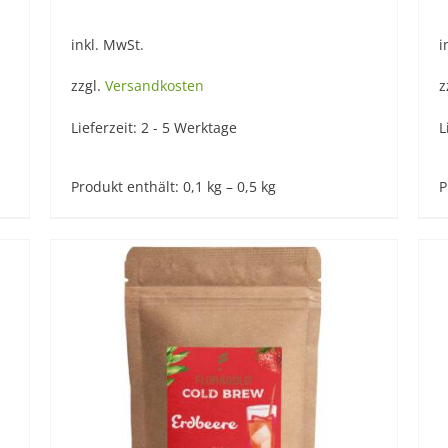
inkl. MwSt.
i
zzgl.
Versandkosten
z
Lieferzeit:
2 - 5 Werktage
L
Produkt enthält: 0,1
kg
– 0,5
kg
P