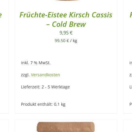
e
Früchte-Eistee Kirsch Cassis
– Cold Brew
9,95
€
99,50
€
/
kg
inkl. 7 % MwSt.
i
zzgl.
Versandkosten
z
Lieferzeit:
2 - 5 Werktage
L
Produkt enthält: 0,1
kg
P