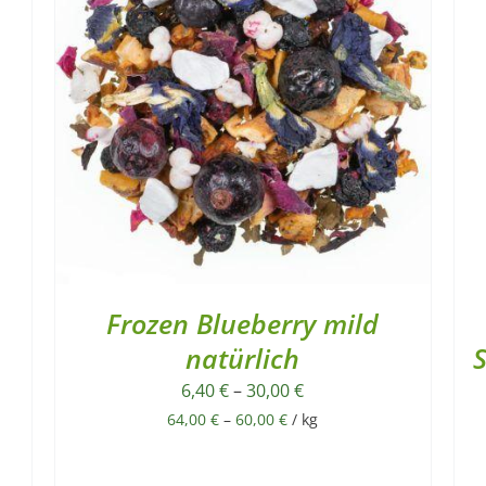
Frozen Blueberry mild
natürlich
S
6,40
€
–
30,00
€
64,00
€
–
60,00
€
/
kg