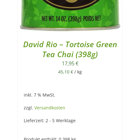
David Rio – Tortoise Green
Tea Chai (398g)
17,95
€
45,10
€
/
kg
inkl. 7 % MwSt.
zzgl.
Versandkosten
Lieferzeit:
2 - 5 Werktage
Produkt enthält: 0,398
kg