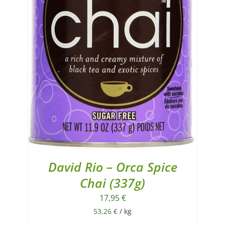
David Rio – Orca Spice
Chai (337g)
17,95
€
53,26
€
/
kg