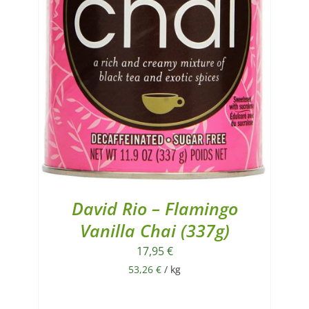
David Rio – Flamingo
Vanilla Chai (337g)
17,95
€
53,26
€
/
kg