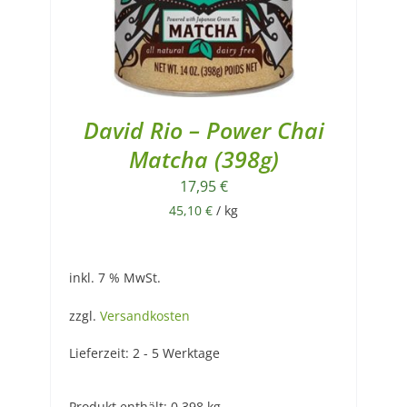
David Rio – Power Chai
Matcha (398g)
17,95
€
45,10
€
/
kg
inkl. 7 % MwSt.
zzgl.
Versandkosten
Lieferzeit:
2 - 5 Werktage
Produkt enthält: 0,398
kg