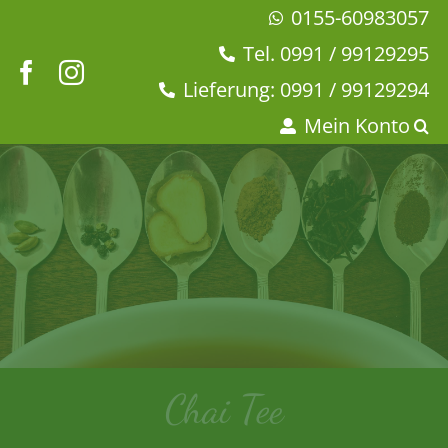
Zum
0155-60983057
Inhalt
Tel. 0991 / 99129295
springen
Lieferung: 0991 / 99129294
Mein Konto
Chai Tee