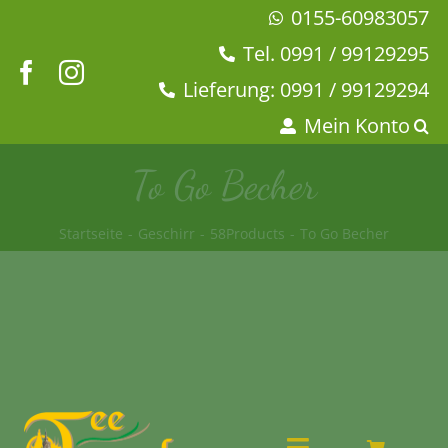
Zum
0155-60983057
Inhalt
Tel. 0991 / 99129295
springen
Lieferung: 0991 / 99129294
Mein Konto
To Go Becher
Startseite
Geschirr
58Products
To Go Becher