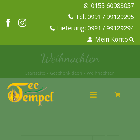
Zum
0155-60983057
Inhalt
Tel. 0991 / 99129295
springen
Lieferung: 0991 / 99129294
Mein Konto
Weihnachten
Startseite
Geschenkideen
Weihnachten
Toggle
Navigation
Angebote
Tee & Chai
Kaffeehaus