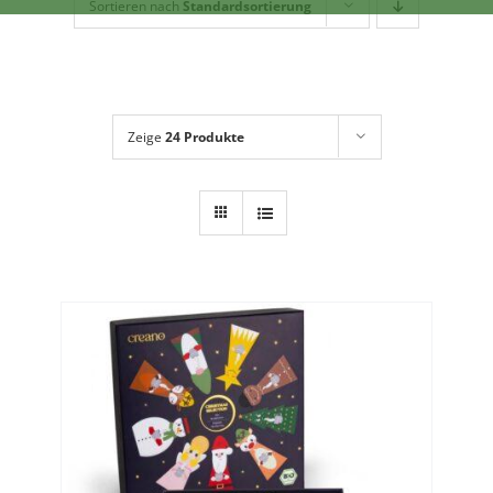
Geschirr
Sortieren nach
Standardsortierung
Dies + Das
Geschenkideen
Über mich
Zeige
24 Produkte